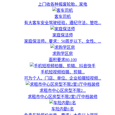
上门收各种报废轮胎，家电
客车司机
有大客车安全驾驶经验，遵纪守法，管吃...
家庭保洁师
家庭保洁师。要求：50周岁以下、女性、...
求购学区房
面积要求80-100
手机短视频拍摄、剪辑...
可为个人、门店、单位、企业拍摄短视频...
求租市中心区房型不限2...
求租市中心区房型不限2室1厅中档装修
车险内勤1名