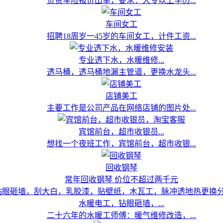
负责车险报价出单，要求：大专以上学历...
车间女工
招聘18周岁一45岁的车间女工，计件工资...
专业透下水，水暖维修...
透马桶，透马桶地漏主管道，更换水龙头...
店铺美工
主要工作是公司产品在网络店铺的图片处...
宾馆前台，超市收银员...
想找一个夜班工作，宾馆前台，超市收银...
回收钢琴
常年回收钢琴 价位不超过两千元
水暖电工，钻眼砸墙，...
二十六年的水暖工师傅：暖气维修改造，...